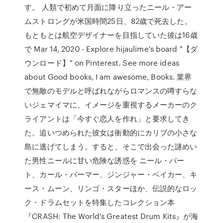
す。 人類で初めて月面に降り立ったニール・アー
ムストロングが米国時間25日、82歳で死去した。
もともとは航空デザイナーを目指していた彼は16歳
で Mar 14, 2020 - Explore hijaulime's board "【ダ
ウンロード】" on Pinterest. See more ideas
about Good books, I am awesome, Books. 業界
で無敵のモデルと呼ばれながらロマンスの噂すらな
いジェマイマに、イメージを重視するメーカーのク
ライアントは「今すぐ恋人を作れ」と要求してき
た。追いつめられた彼女は衝動的にカリブの小さな
島に逃げてしまう。すると、そこで出会った謎めい
た男性ニールに甘い危険な誘惑を ニール・パー
ト、カール・パーマー、ジンジャー・ベイカー、キ
ース・ムーン、リンゴ・スターほか、伝説的なロッ
ク・ドラムセットを特集したコレクション本
『CRASH: The World's Greatest Drum Kits』が海