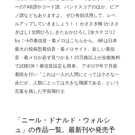
ーのTAB譜やコード譜、バンドスコアのほか、ピア
ノ譜などもありますよ。 ぜひ有効活用して、レベ
ルアップしていきましょう！！ かささぎ橋 (かささ
ぎばし) 北岡ひろし きたおかひろし [全カテゴリ]
by ﾆｰﾙの着信音・着メロはこちらから。J研は日本
最大の投稿型着信音・着メロサイト。欲しい着信
音・着メロが必ず見つかる！23万曲以上が全曲無料
で試聴OK！着信音設定も簡単。 アポロ11号で月面
着陸を行い「これは一人の人間にとっては小さな一
歩だが、人類にとっては大きな飛躍である」という
言葉を残した宇宙飛行士
「ニール・ドナルド・ウォルシ
ュ」の作品一覧。最新刊や発売予