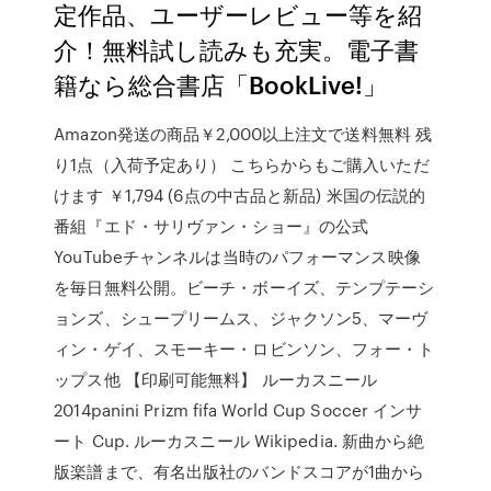
定作品、ユーザーレビュー等を紹
介！無料試し読みも充実。電子書
籍なら総合書店「BookLive!」
Amazon発送の商品￥2,000以上注文で送料無料 残
り1点（入荷予定あり） こちらからもご購入いただ
けます ￥1,794 (6点の中古品と新品) 米国の伝説的
番組『エド・サリヴァン・ショー』の公式
YouTubeチャンネルは当時のパフォーマンス映像
を毎日無料公開。ビーチ・ボーイズ、テンプテーシ
ョンズ、シュープリームス、ジャクソン5、マーヴ
ィン・ゲイ、スモーキー・ロビンソン、フォー・ト
ップス他 【印刷可能無料】 ルーカスニール
2014panini Prizm fifa World Cup Soccer インサ
ート Cup. ルーカスニール Wikipedia. 新曲から絶
版楽譜まで、有名出版社のバンドスコアが1曲から