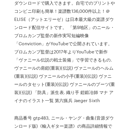
ダウンロードで購入できます。自宅でのプリントや
コンビニ印刷も簡単！楽譜数136,000件以上！＠
ELISE（アットエリーゼ）は日本最大級の楽譜ダウ
ンロード配信サイトです。 「第9地区」のニール・
ブロムカンプ監督の新作実写短編映像
「Conviction」がYouTubeで公開されています。
ブロムカンプ監督は2017年よりYouTubeで新作
「ヴァニール伝説の戦士装備」で学習できるもの.
ヴァニールの肩鎧(重装)(伝説) ヴァニールのヘルム
(重装)(伝説) ヴァニールの小手(重装)(伝説) ヴァニ
ールのタセット(重装)(伝説) ヴァニールのブーツ(重
装)(伝説) 「防具」派生表. 織り手 鎧鍛冶師 マナ ア
イナのイラスト一覧 第六猟兵 Jaeger Sixth
商品番号 gtp483, ニール・ヤング・曲集(音源ダウ
ンロード版)《輸入ギター楽譜》の商品詳細情報で