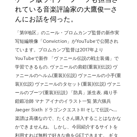
れている音楽評論家の大鷹俊一さ
んにお話を伺った。
「第9地区」のニール・ブロムカンプ監督の新作実
写短編映像「Conviction」がYouTubeで公開され
ています。ブロムカンプ監督は2017年より
YouTubeで新作 「ヴァニール伝説の戦士装備」で
学習できるもの. ヴァニールの肩鎧(重装)(伝説) ヴ
ァニールのヘルム(重装)(伝説) ヴァニールの小手(重
装)(伝説) ヴァニールのタセット(重装)(伝説) ヴァニ
ールのブーツ(重装)(伝説) 「防具」派生表. 織り手
鎧鍛冶師 マナ アイナのイラスト一覧 第六猟兵
Jaeger Sixth ドラゴンクエストIII そして伝説へ…
楽譜は高価なので、たくさん購入することはなかな
かできませんね。 しかし、今回紹介するサイトを
利用すれば無料で好きな曲をGETできます。 ギタ