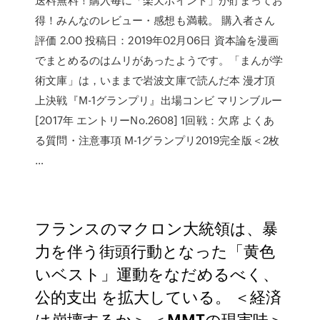
得！みんなのレビュー・感想も満載。 購入者さん
評価 2.00 投稿日：2019年02月06日 資本論を漫画
でまとめるのはムリがあったようです。「まんが学
術文庫」は，いままで岩波文庫で読んだ本 漫才頂
上決戦『M-1グランプリ』出場コンビ マリンブルー
[2017年 エントリーNo.2608] 1回戦：欠席 よくあ
る質問・注意事項 M-1グランプリ2019完全版＜2枚
…
フランスのマクロン大統領は、暴
力を伴う街頭行動となった「黄色
いベスト」運動をなだめるべく、
公的支出 を拡大している。 ＜経済
は崩壊するか＞ ＜MMTの現実味＞