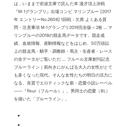
は，いままで岩波文庫で読んだ本 漫才頂上決戦
『M-1グランプリ』出場コンビ マリンブルー [2017
年 エントリーNo.2608] 1回戦：欠席 よくある質
問・注意事項 M-1グランプリ2019完全版＜2枚 … マ
リンブルーの2018の競走馬データです。競走成
績、血統情報、産駒情報などをはじめ、50万頭以
上の競走馬・騎手・調教師・馬主・生産者・レース
の全データがご覧いただ … フルール文庫創刊記念
ブルーライン｜前向きにがんばる大人の女性がとて
も多くなった現代。そんな女性たちの明日の活力に
なる、良質でエロティックな新・恋愛小説レーベル
――『fleur（フルール）』。男同士の恋愛（BL）
を描いた「ブルーライン」。