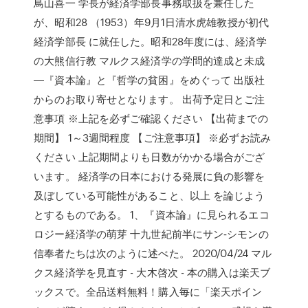
鳥山喜一 学長が経済学部長事務取扱を兼任した
が、昭和28 （1953）年9月1日清水虎雄教授が初代
経済学部長 に就任した。昭和28年度には、経済学
の大熊信行教 マルクス経済学の学問的達成と未成
―『資本論』と『哲学の貧困』をめぐって 出版社
からのお取り寄せとなります。 出荷予定日とご注
意事項 ※上記を必ずご確認ください 【出荷までの
期間】 1～3週間程度 【ご注意事項】 ※必ずお読み
ください 上記期間よりも日数がかかる場合がござ
います。 経済学の日本における発展に負の影響を
及ぼしている可能性があること、以上 を論じよう
とするものである。 1、『資本論』に見られるエコ
ロジー経済学の萌芽 十九世紀前半にサン‐シモンの
信奉者たちは次のように述べた。 2020/04/24 マル
クス経済学を見直す - 大木啓次 - 本の購入は楽天ブ
ックスで。全品送料無料！購入毎に「楽天ポイン