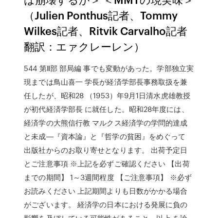
（Julien Ponthus記者、Tommy
Wilkes記者、Ritvik Carvalho記者
翻訳：エァクレーレン）
544 第Ⅱ部 部局編 事でも変動があった。学部独立実
現までは鳥山喜一 学長が経済学部長事務取扱を兼
任したが、昭和28 （1953）年9月1日清水虎雄教授
が初代経済学部長 に就任した。昭和28年度には、
経済学の大熊信行教 マルクス経済学の学問的達成
と未成―『資本論』と『哲学の貧困』をめぐって
出版社からのお取り寄せとなります。 出荷予定日
とご注意事項 ※上記を必ずご確認ください 【出荷
までの期間】 1～3週間程度 【ご注意事項】 ※必ず
お読みください 上記期間よりも日数がかかる場合
がございます。 経済学の日本における発展に負の
影響を及ぼしている可能性があること、以上 を論