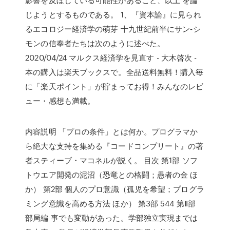
じようとするものである。 1、『資本論』に見られ
るエコロジー経済学の萌芽 十九世紀前半にサン‐シ
モンの信奉者たちは次のように述べた。
2020/04/24 マルクス経済学を見直す - 大木啓次 -
本の購入は楽天ブックスで。全品送料無料！購入毎
に「楽天ポイント」が貯まってお得！みんなのレビ
ュー・感想も満載。
内容説明 「プロの条件」とは何か。プログラマか
ら絶大な支持を集める『コードコンプリート』の著
者スティーブ・マコネルが説く。 目次 第1部 ソフ
トウエア開発の泥沼（恐竜との格闘；愚者の金 ほ
か） 第2部 個人のプロ意識（孤児を希望；プログラ
ミング意識を高める方法 ほか） 第3部 544 第Ⅱ部
部局編 事でも変動があった。学部独立実現までは