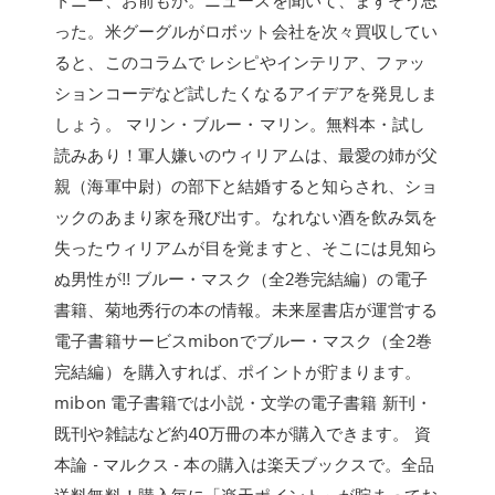
った。米グーグルがロボット会社を次々買収してい
ると、このコラムで レシピやインテリア、ファッ
ションコーデなど試したくなるアイデアを発見しま
しょう。 マリン・ブルー・マリン。無料本・試し
読みあり！軍人嫌いのウィリアムは、最愛の姉が父
親（海軍中尉）の部下と結婚すると知らされ、ショ
ックのあまり家を飛び出す。なれない酒を飲み気を
失ったウィリアムが目を覚ますと、そこには見知ら
ぬ男性が!! ブルー・マスク（全2巻完結編）の電子
書籍、菊地秀行の本の情報。未来屋書店が運営する
電子書籍サービスmibonでブルー・マスク（全2巻
完結編）を購入すれば、ポイントが貯まります。
mibon 電子書籍では小説・文学の電子書籍 新刊・
既刊や雑誌など約40万冊の本が購入できます。 資
本論 - マルクス - 本の購入は楽天ブックスで。全品
送料無料！購入毎に「楽天ポイント」が貯まってお