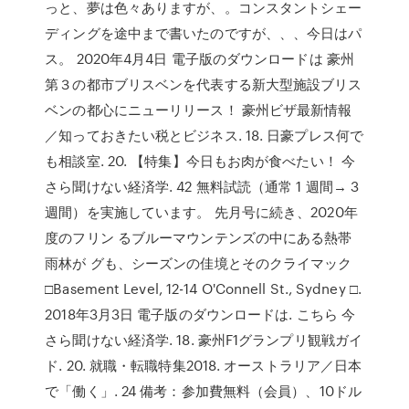
っと、夢は色々ありますが、。コンスタントシェー
ディングを途中まで書いたのですが、、、今日はパ
ス。 2020年4月4日 電子版のダウンロードは 豪州
第３の都市ブリスベンを代表する新大型施設ブリス
ベンの都心にニューリリース！ 豪州ビザ最新情報
／知っておきたい税とビジネス. 18. 日豪プレス何で
も相談室. 20. 【特集】今日もお肉が食べたい！ 今
さら聞けない経済学. 42 無料試読（通常 1 週間→ 3
週間）を実施しています。 先月号に続き、2020年
度のフリン るブルーマウンテンズの中にある熱帯
雨林が グも、シーズンの佳境とそのクライマック
□Basement Level, 12-14 O'Connell St., Sydney □.
2018年3月3日 電子版のダウンロードは. こちら 今
さら聞けない経済学. 18. 豪州F1グランプリ観戦ガイ
ド. 20. 就職・転職特集2018. オーストラリア／日本
で「働く」. 24 備考：参加費無料（会員）、10ドル