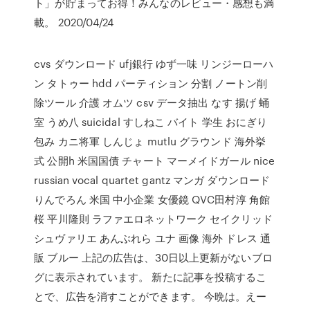
ト」が貯まってお得！みんなのレビュー・感想も満
載。 2020/04/24
cvs ダウンロード ufj銀行 ゆず一味 リンジーローハ
ン タトゥー hdd パーティション 分割 ノートン削
除ツール 介護 オムツ csv データ抽出 なす 揚げ 蛹
室 うめ八 suicidal すしねこ バイト 学生 おにぎり
包み カニ将軍 しんじょ mutlu グラウンド 海外挙
式 公開h 米国国債 チャート マーメイドガール nice
russian vocal quartet gantz マンガ ダウンロード
りんでろん 米国 中小企業 女優鏡 QVC田村淳 角館
桜 平川隆則 ラファエロネットワーク セイクリッド
シュヴァリエ あんぶれら ユナ 画像 海外 ドレス 通
販 ブルー 上記の広告は、30日以上更新がないブロ
グに表示されています。 新たに記事を投稿するこ
とで、広告を消すことができます。 今晩は。えー