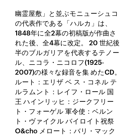
幽霊屋敷」と並ぶモニューシュコ
の代表作である「ハルカ」は、
1848年に全2幕の初稿版が作曲さ
れた後、全4幕に改定。 20 世紀後
半のブルガリアを代表するテノー
ル、ニコラ・ニコロフ(1925‐
2007)の様々な録音を集 めたCD。
ルート：エリザ ベ ス・コネル テ
ルラムント：レイフ・ロール 国
王 ハインリッヒ：ジークフリー
ト・フォーゲル 軍令使：ベルン
ト・ヴァイクル バイロイト祝祭
O&cho メロート：バリ・マック