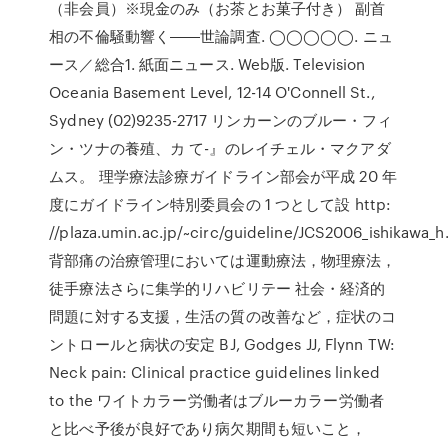
（非会員）※現金のみ（お茶とお菓子付き） 副首
相の不倫騒動響く――世論調査. ◯◯◯◯◯. ニュ
ース／総合1. 紙面ニュース. Web版. Television
Oceania Basement Level, 12-14 O'Connell St.,
Sydney (02)9235-2717 リンカーンのブルー・フィ
ン・ツナの養殖、カ て-』のレイチェル・マクアダ
ムス。 理学療法診療ガイドライン部会が平成 20 年
度にガイドライン特別委員会の 1 つとして設 http:
//plaza.umin.ac.jp/~circ/guideline/JCS2006_ishikawa_h
背部痛の治療管理においては運動療法，物理療法，
徒手療法さらに集学的リハビリテー 社会・経済的
問題に対する支援，生活の質の改善など，症状のコ
ントロールと病状の安定 BJ, Godges JJ, Flynn TW:
Neck pain: Clinical practice guidelines linked
to the ワイトカラー労働者はブルーカラー労働者
と比べ予後が良好であり病欠期間も短いこと，